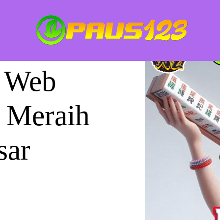
r Web
 Meraih
sar